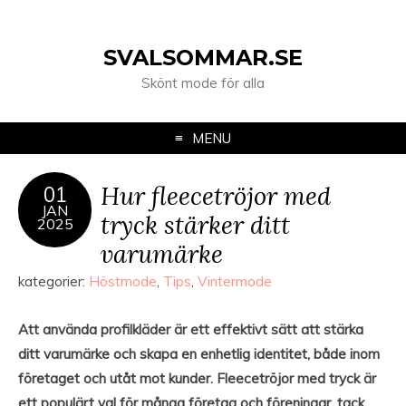
SVALSOMMAR.SE
Skönt mode för alla
MENU
Hur fleecetröjor med
01
JAN
tryck stärker ditt
2025
varumärke
kategorier:
Höstmode
,
Tips
,
Vintermode
Att använda profilkläder är ett effektivt sätt att stärka
ditt varumärke och skapa en enhetlig identitet, både inom
företaget och utåt mot kunder. Fleecetröjor med tryck är
ett populärt val för många företag och föreningar, tack