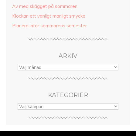
Av med skägget på sommaren
Klockan ett vanligt manligt smycke
Planera inför sommarens semester
ARKIV
KATEGORIER