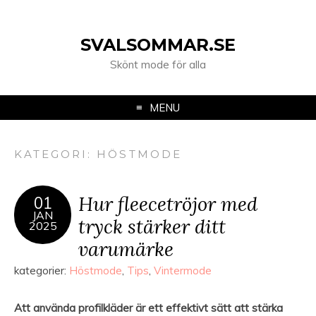
SVALSOMMAR.SE
Skönt mode för alla
MENU
KATEGORI: HÖSTMODE
Hur fleecetröjor med
01
JAN
tryck stärker ditt
2025
varumärke
kategorier:
Höstmode
,
Tips
,
Vintermode
Att använda profilkläder är ett effektivt sätt att stärka