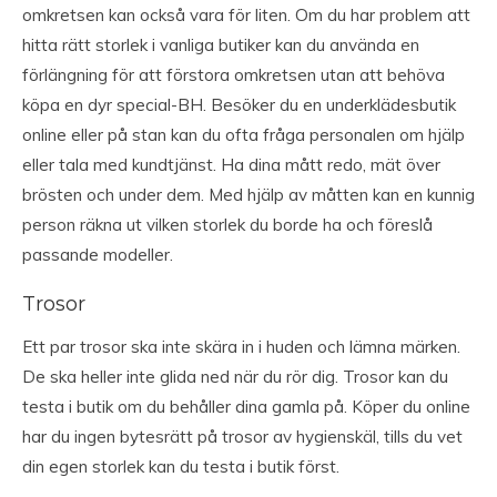
omkretsen kan också vara för liten. Om du har problem att
hitta rätt storlek i vanliga butiker kan du använda en
förlängning för att förstora omkretsen utan att behöva
köpa en dyr special-BH. Besöker du en underklädesbutik
online eller på stan kan du ofta fråga personalen om hjälp
eller tala med kundtjänst. Ha dina mått redo, mät över
brösten och under dem. Med hjälp av måtten kan en kunnig
person räkna ut vilken storlek du borde ha och föreslå
passande modeller.
Trosor
Ett par trosor ska inte skära in i huden och lämna märken.
De ska heller inte glida ned när du rör dig. Trosor kan du
testa i butik om du behåller dina gamla på. Köper du online
har du ingen bytesrätt på trosor av hygienskäl, tills du vet
din egen storlek kan du testa i butik först.