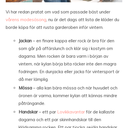
Vi har redan pratat om vad som passade bäst under
vårens modesäsong
, nu är det dags att lista de kläder du
borde köpa för att rusta garderoben inför vintern.
Jackan
– en finare kappa eller rock är bra för den
som går på affärslunch och klär sig i kostym om
dagarna. Men rocken är bara varm i början av
vintern, när kylan börja bita räcker inte den magra
fodringen. En dunjacka eller jacka för vintersport är
då mer lämplig.
Mössa
– alla kan bära mössa och när huvudet och
öronen är varma, kommer kylan att kännas mindre
påträngande.
Handskar
– ett par
Lovikkavantar
för de kallaste
dagarna och ett par skinnhandskar till den
klädsamma rocken. Ett par tjocka, rejäla handskar