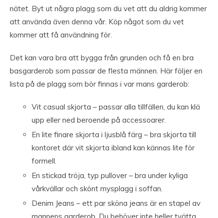
nätet. Byt ut några plagg som du vet att du aldrig kommer
att använda även denna vår. Köp något som du vet
kommer att få användning för.
Det kan vara bra att bygga från grunden och få en bra
basgarderob som passar de flesta männen. Här följer en
lista på de plagg som bör finnas i var mans garderob:
Vit casual skjorta – passar alla tillfällen, du kan klä
upp eller ned beroende på accessoarer.
En lite finare skjorta i ljusblå färg – bra skjorta till
kontoret där vit skjorta ibland kan kännas lite för
formell.
En stickad tröja, typ pullover – bra under kyliga
vårkvällar och skönt mysplagg i soffan.
Denim Jeans – ett par sköna jeans är en stapel av
mannens garderob. Du behöver inte heller tvätta