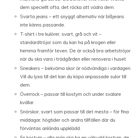
dem speciellt ofta, det räcka att vädra dem.
Svarta jeans – ett snyggt alternativ när blåjeans
inte känns passande.
T-shirt i tre kulörer, svart, grå och vit –
standardtröjor som du kan ha på krogen eller
hemma framför teven. De är också bra arbetströjor
när du ska vara i trädgården eller renovera i huset.
Sneakers – bekväma skor är nödvändiga i vardagen.
Vill du lyxa till det kan du köpa anpassade sulor till
dem.
Överrock – passar till kostym och under svalare
kvällar.
Snörskor, svart som passar till det mesta – för fina
middagar, högtider och andra tillfällen där du
förväntas anlända uppklädd.
En kostym – alla män ska ha en välsydd kostym, de