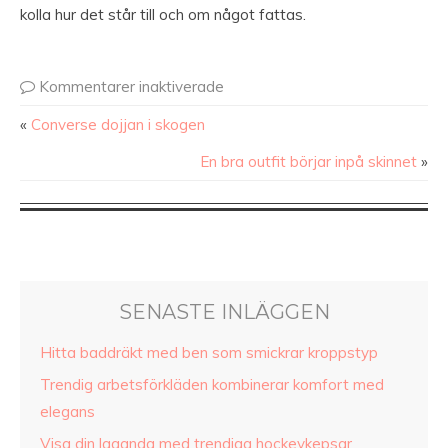
kolla hur det står till och om något fattas.
Kommentarer inaktiverade
«
Converse dojjan i skogen
En bra outfit börjar inpå skinnet
»
SENASTE INLÄGGEN
Hitta baddräkt med ben som smickrar kroppstyp
Trendig arbetsförkläden kombinerar komfort med
elegans
Visa din laganda med trendiga hockeykepsar