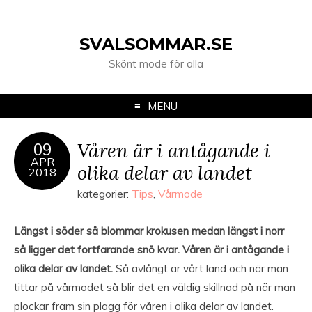
SVALSOMMAR.SE
Skönt mode för alla
MENU
Våren är i antågande i
09
APR
olika delar av landet
2018
kategorier:
Tips
,
Vårmode
Längst i söder så blommar krokusen medan längst i norr
så ligger det fortfarande snö kvar. Våren är i antågande i
olika delar av landet.
Så avlångt är vårt land och när man
tittar på vårmodet så blir det en väldig skillnad på när man
plockar fram sin plagg för våren i olika delar av landet.